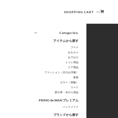
SHOPPING CART
Categories:
アイテムから探す
フード
おもちゃ
おでかけ
トイレ用品
ケア用品
ファッション（犬のお洋服）
食器
カラー（首輪）
リード
餌や李・水やり用品
PRIMO de WAN プレミアム
ハンドメイド
ブランドから探す