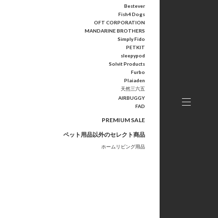
Bestever
Fish4 Dogs
OFT CORPORATION
MANDARINE BROTHERS
Simply Fido
PETKIT
sleepypod
Solvit Products
Furbo
Plaiaden
天然三六五
AIRBUGGY
FAD
PREMIUM SALE
ペット用品以外のセレクト商品
ホームリビング用品