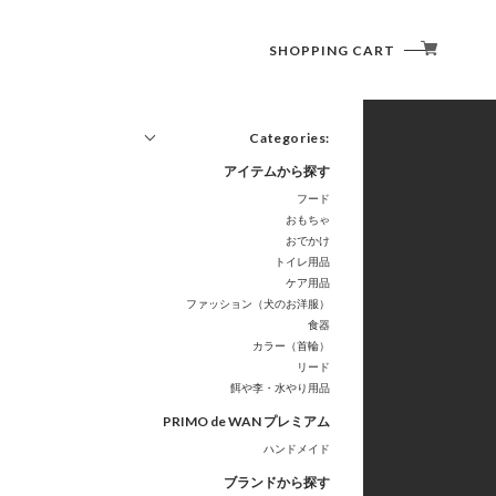
SHOPPING CART
Categories:
アイテムから探す
フード
おもちゃ
おでかけ
トイレ用品
ケア用品
ファッション（犬のお洋服）
食器
カラー（首輪）
リード
餌や李・水やり用品
PRIMO de WAN プレミアム
ハンドメイド
ブランドから探す