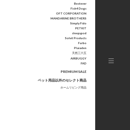
Bestever
Fish4 Dogs
OFT CORPORATION
MANDARINE BROTHERS
Simply Fido
PETKIT
sleepypod
Solvit Products
Furbo
Plaiaden
天然三六五
AIRBUGGY
FAD
PREMIUM SALE
ペット用品以外のセレクト商品
ホームリビング用品