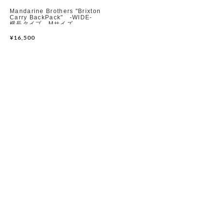
Mandarine Brothers "Brixton
Carry BackPack" -WIDE-
横長タイプ Mサイズ
BLACK/BROWN
¥16,500