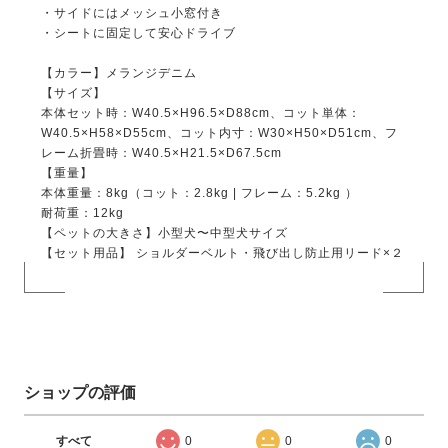
・サイドにはメッシュ小窓付き
・シートに固定して安心ドライブ
【カラー】メランジデニム
【サイズ】
本体セット時：W40.5×H96.5×D88cm、コット単体：
W40.5×H58×D55cm、コット内寸：W30×H50×D51cm、フ
レーム折畳時：W40.5×H21.5×D67.5cm
【重量】
本体重量：8kg（コット：2.8kg | フレーム：5.2kg ）
耐荷重：12kg
【ペットの大きさ】小型犬〜中型犬サイズ
【セット用品】 ショルダーベルト・飛び出し防止用リード×２
ショップの評価
すべて
0
0
0